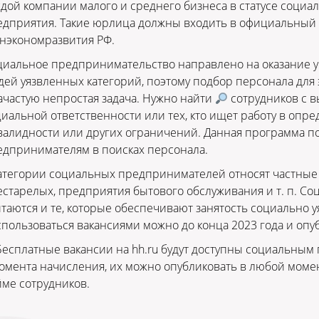
дой компании малого и среднего бизнеса в статусе соци
едприятия. Такие юрлица должны входить в официальный
нэкономразвития РФ.
иальное предпринимательство направлено на оказание у
ей уязвленных категорий, поэтому подбор персонала дл
ачастую непростая задача. Нужно найти
сотрудников с в
иальной ответственности или тех, кто ищет работу в оп
валидности или других ограничений. Данная программа 
едпринимателям в поисках персонала.
атегории социальных предпринимателей относят частные 
естарелых, предприятия бытового обслуживания и т. п. 
таются и те, которые обеспечивают занятость социально 
пользоваться вакансиями можно до конца 2023 года и опуб
Бесплатные вакансии на hh.ru будут доступны социальным
омента начисления, их можно опубликовать в любой момент
ме сотрудников.