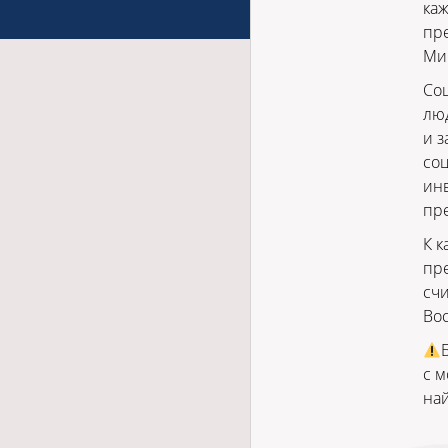
каж
пр
Ми
Соц
люд
и з
соц
ин
пр
К к
пр
счи
Вос
с м
най