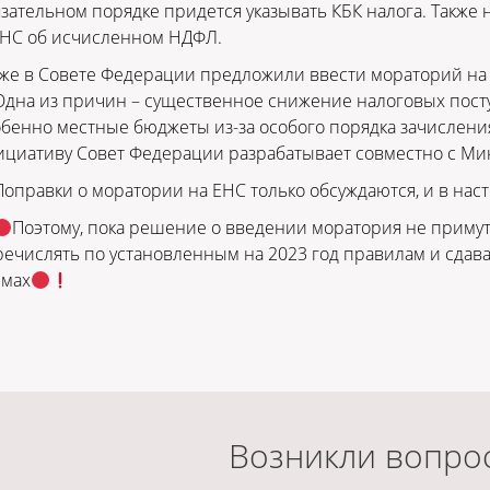
зательном порядке придется указывать КБК налога. Также
НС об исчисленном НДФЛ.
же в Совете Федерации предложили ввести мораторий на Е
Одна из причин – существенное снижение налоговых пост
бенно местные бюджеты из-за особого порядка зачислени
ициативу Совет Федерации разрабатывает совместно с М
Поправки о моратории на ЕНС только обсуждаются, и в нас
Поэтому, пока решение о введении моратория не примут
ечислять по установленным на 2023 год правилам и сдав
ммах
Возникли вопро