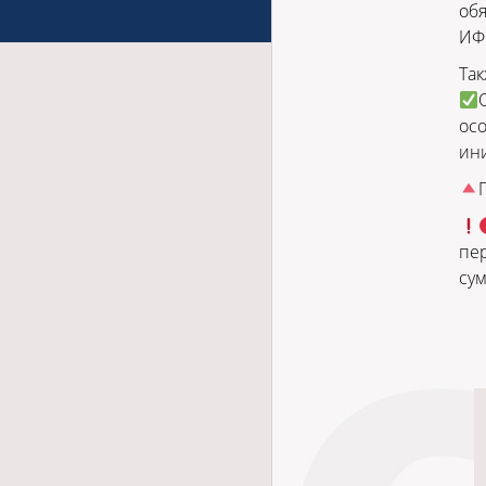
обя
ИФ
Так
осо
ин
пер
су