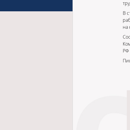
тру
В с
раб
на 
Соо
Ком
РФ 
Пи