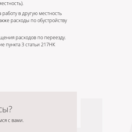
естность).
а работу в другую местность
также расходы по обустройству
щения расходов по переезду.
е пункта 3 статьи 217НК
сы?
ся с вами.