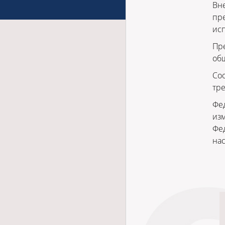
Вн
пре
исп
Пре
об
Со
тр
Фед
из
Фед
нас