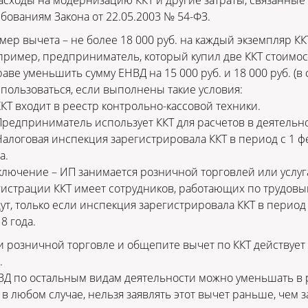
асходы на модернизацию ККТ и другие затраты, связанные 
бованиям Закона от 22.05.2003 № 54-ФЗ.
мер вычета – не более 18 000 руб. на каждый экземпляр КК
ример, предприниматель, который купил две ККТ стоимость
аве уменьшить сумму ЕНВД на 15 000 руб. и 18 000 руб. (в
пользоваться, если выполнены такие условия:
ККТ входит в реестр контрольно-кассовой техники.
Предприниматель использует ККТ для расчетов в деятельн
Налоговая инспекция зарегистрировала ККТ в период с 1 ф
а.
лючение – ИП занимается розничной торговлей или услуг
истрации ККТ имеет сотрудников, работающих по трудовым
ут, только если инспекция зарегистрировала ККТ в период 
8 года.
 розничной торговле и общепите вычет по ККТ действует 
.
Д по остальным видам деятельности можно уменьшать в р
 в любом случае, нельзя заявлять этот вычет раньше, чем 