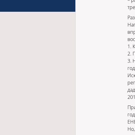
– р
тре
Раз
Нап
впр
вос
1. 
2. 
3. 
год
Иск
рег
дад
201
При
год
ЕНВ
Но,